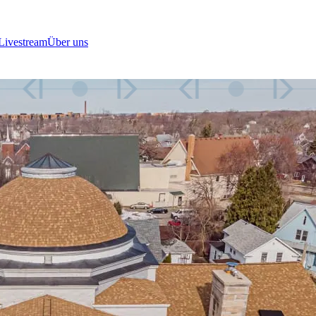
Livestream
Über uns
chen an die Gläu
öffnet für die fünf
ELLTER SPONSOR
 1Clean LLC