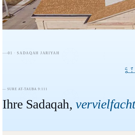
138 Church Ave Oshkosh, WI 54901
Telefon
920-385-1147
E-Mail
info@oshkoshmosque.us
01 · SADAQAH JARIYAH
َّةَ
— SURE AT-TAUBA 9:111
Ihre Sadaqah,
vervielfach