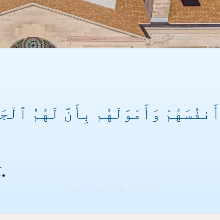
نفُسَهُمْ وَأَمْوَٰلَهُم بِأَنَّ لَهُمُ ٱلْجَن
t
.