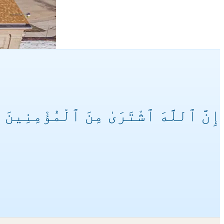
إِنَّ ٱللَّهَ ٱشْتَرَىٰ مِنَ ٱلْمُؤْمِنِينَ أَ