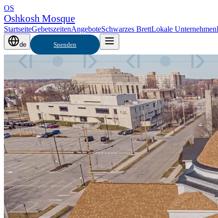
OS
Oshkosh Mosque
Startseite
Gebetszeiten
Angebote
Schwarzes Brett
Lokale Unternehmen
de
Spenden
السَّلَامُ عَلَيْكُمْ
AS-SALĀMU ʿALAYKUM · OSHKOSH MOSQUE
Allahs Verspre
Ein Ort für Gebet, Lernen und Gemeinschaft — täglich ge
Gebete, Jumuʿah und saisonale Programme.
VORGEST
1Dream
Gebetszeiten
→
Jetzt spenden
Adresse