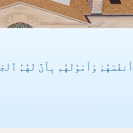
نفُسَهُمْ وَأَمْوَٰلَهُم بِأَنَّ لَهُمُ ٱلْجَن