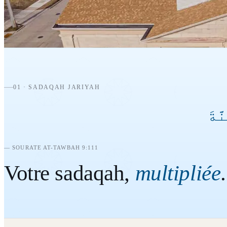
138 Church Ave Oshkosh, WI 54901
Téléphone
920-385-1147
E-mail
info@oshkoshmosque.us
01 · SADAQAH JARIYAH
َّةَ
— SOURATE AT-TAWBAH 9:111
Votre sadaqah,
multipliée
.