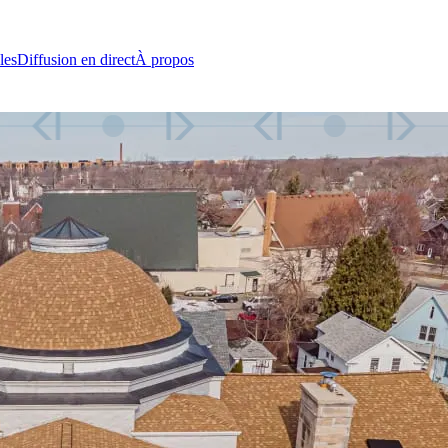
les
Diffusion en direct
À propos
Allah aux croya
uvert chaque jour pour les
NSOR À L’HONNEUR
Auto Repairs LLC