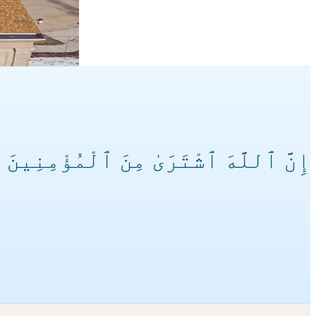
إِنَّ ٱللَّهَ ٱشْتَرَىٰ مِنَ ٱلْمُؤْمِنِينَ أَ