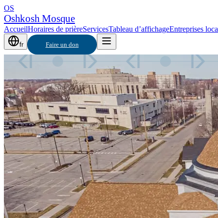
OS
Oshkosh Mosque
Accueil
Horaires de prière
Services
Tableau d’affichage
Entreprises loca
fr
Faire un don
السَّلَامُ عَلَيْكُمْ
AS-SALĀMU ʿALAYKUM · OSHKOSH MOSQUE
La promesse d’
Un lieu de prière, d'apprentissage et de communauté — o
cinq prières, le Jumuʿah et les programmes saisonniers.
SPO
Horaires de prière
→
Faire un don
MJ 
Adresse